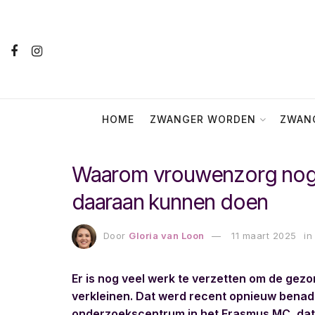
HOME
ZWANGER WORDEN
ZWANG
Waarom vrouwenzorg nog 
daaraan kunnen doen
Door
Gloria van Loon
11 maart 2025
in
Er is nog veel werk te verzetten om de ge
verkleinen. Dat werd recent opnieuw benad
onderzoekscentrum in het Erasmus MC, dat 