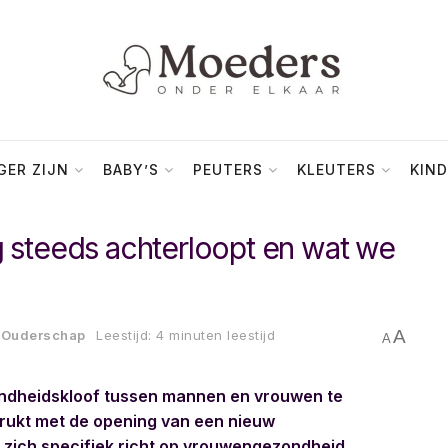
ER ZIJN
BABY’S
PEUTERS
KLEUTERS
KIND
steeds achterloopt en wat we
A
Ouderschap
Leestijd: 4 minuten leestijd
A
zondheidskloof tussen mannen en vrouwen te
rukt met de opening van een nieuw
zich specifiek richt op vrouwengezondheid.