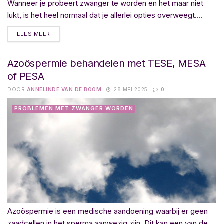
Wanneer je probeert zwanger te worden en het maar niet
lukt, is het heel normaal dat je allerlei opties overweegt....
LEES MEER
Azoöspermie behandelen met TESE, MESA
of PESA
DOOR
ANNELINDE VAN DE BOOM
28 MEI 2025
0
PROBLEMEN MET ZWANGER WORDEN
Azoöspermie is een medische aandoening waarbij er geen
zaadcellen in het sperma aanwezig zijn. Dit kan een van de