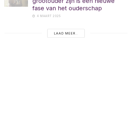
fase van het ouderschap
4 MAART 2025
LAAD MEER..
NU POPULAIR
Pleegzorg: een warm thuis
bieden als moeder voor een
ander kind
12 MAANDEN GELEDEN
Groep 8: het grote afscheid én de
grote sprong
12 MAANDEN GELEDEN