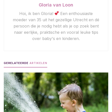
Gloria van Loon
Hoi, ik ben Gloria!
Een enthousiaste
moeder van 35 uit het gezellige Utrecht en dé
persoon die je nodig hebt als je op zoek bent
naar eerlijke, praktische en vooral leuke tips
over baby's en kinderen.
GERELATEERDE
ARTIKELEN