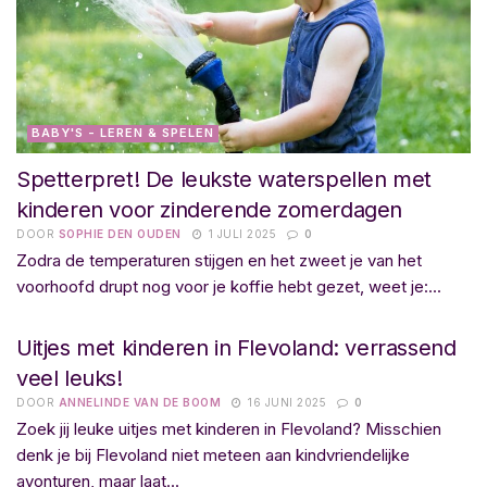
BABY'S - LEREN & SPELEN
Spetterpret! De leukste waterspellen met
kinderen voor zinderende zomerdagen
DOOR
SOPHIE DEN OUDEN
1 JULI 2025
0
Zodra de temperaturen stijgen en het zweet je van het
voorhoofd drupt nog voor je koffie hebt gezet, weet je:...
OPVOEDING
Uitjes met kinderen in Flevoland: verrassend
veel leuks!
DOOR
ANNELINDE VAN DE BOOM
16 JUNI 2025
0
Zoek jij leuke uitjes met kinderen in Flevoland? Misschien
denk je bij Flevoland niet meteen aan kindvriendelijke
avonturen, maar laat...