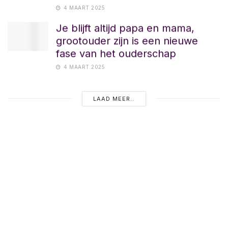
4 MAART 2025
Je blijft altijd papa en mama,
grootouder zijn is een nieuwe
fase van het ouderschap
4 MAART 2025
LAAD MEER..
NU POPULAIR
Pleegzorg: een warm thuis
bieden als moeder voor een
ander kind
12 MAANDEN GELEDEN
Groep 8: het grote afscheid én de