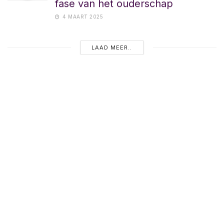
fase van het ouderschap
4 MAART 2025
LAAD MEER..
NU POPULAIR
Pleegzorg: een warm thuis
bieden als moeder voor een
ander kind
12 MAANDEN GELEDEN
Groep 8: het grote afscheid én de
grote sprong
12 MAANDEN GELEDEN
Groep 7: Tussen kind en tiener,