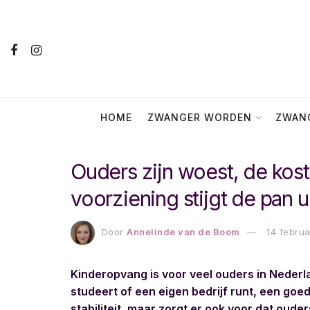
HOME
ZWANGER WORDEN
ZWANG
Ouders zijn woest, de kos
voorziening stijgt de pan u
Door
Annelinde van de Boom
14 februa
Kinderopvang is voor veel ouders in Nederla
studeert of een eigen bedrijf runt, een goed
stabiliteit, maar zorgt er ook voor dat oude