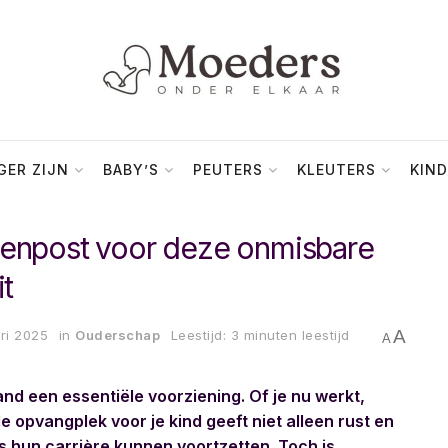
ER ZIJN
BABY’S
PEUTERS
KLEUTERS
KIND
tenpost voor deze onmisbare
it
A
ri 2025
in
Ouderschap
Leestijd: 3 minuten leestijd
A
nd een essentiële voorziening. Of je nu werkt,
e opvangplek voor je kind geeft niet alleen rust en
rs hun carrière kunnen voortzetten. Toch is