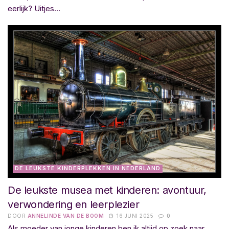
eerlijk? Uitjes...
DE LEUKSTE KINDERPLEKKEN IN NEDERLAND
De leukste musea met kinderen: avontuur,
verwondering en leerplezier
DOOR
ANNELINDE VAN DE BOOM
16 JUNI 2025
0
Als moeder van jonge kinderen ben ik altijd op zoek naar