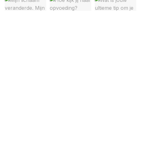
Over ons
Privacyverklaring
Cookiebeleid
Disclaimer
Contact
© 2025 Moeders onder elkaar