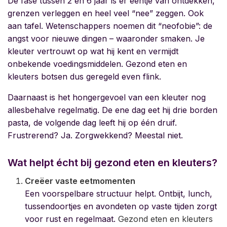
De fase tussen 2 en 6 jaar is er eentje van ontdekken,
grenzen verleggen en heel veel “nee” zeggen. Ook
aan tafel. Wetenschappers noemen dit “neofobie”: de
angst voor nieuwe dingen – waaronder smaken. Je
kleuter vertrouwt op wat hij kent en vermijdt
onbekende voedingsmiddelen.
Gezond eten en
kleuters
botsen dus geregeld even flink.
Daarnaast is het hongergevoel van een kleuter nog
allesbehalve regelmatig. De ene dag eet hij drie borden
pasta, de volgende dag leeft hij op één druif.
Frustrerend? Ja. Zorgwekkend? Meestal niet.
Wat helpt écht bij gezond eten en kleuters?
Creëer vaste eetmomenten
Een voorspelbare structuur helpt. Ontbijt, lunch,
tussendoortjes en avondeten op vaste tijden zorgt
voor rust en regelmaat.
Gezond eten en kleuters