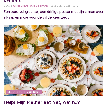
kleuters
DOOR
ANNELINDE VAN DE BOOM
2 JUNI 2025
0
Een bord vol groente, een driftige peuter met zijn armen over
elkaar, en jij die voor de vijfde keer zegt:...
KLEUTERS & VOEDING
Help! Mijn kleuter eet niet, wat nu?